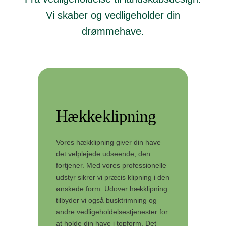
​Vi skaber og vedligeholder din
drømmehave.
Hækkeklipning
Vores hækklipning giver din have
det velplejede udseende, den
fortjener. Med vores professionelle
udstyr sikrer vi præcis klipning i den
ønskede form. Udover hækklipning
tilbyder vi også busktrimning og
andre vedligeholdelsestjenester for
at holde din have i topform. Det