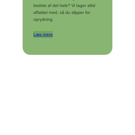
bedste af det hele? Vi tager altid
affaldet med, så du slipper for
oprydning.
Læs mere