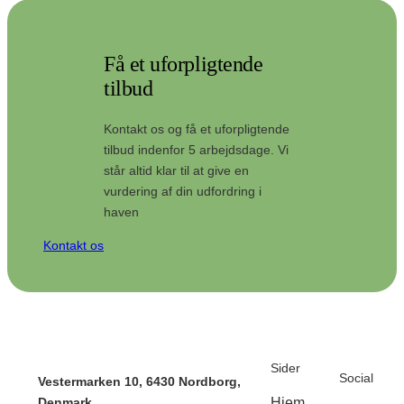
Få et uforpligtende
tilbud
Kontakt os og få et uforpligtende
tilbud indenfor 5 arbejdsdage. Vi
står altid klar til at give en
vurdering af din udfordring i
haven
Kontakt os
Sider
Social
Vestermarken 10, 6430 Nordborg,
Hjem
Denmark