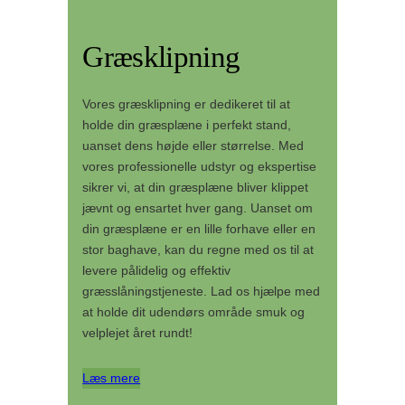
Græsklipning
Vores græsklipning er dedikeret til at
holde din græsplæne i perfekt stand,
uanset dens højde eller størrelse. Med
vores professionelle udstyr og ekspertise
sikrer vi, at din græsplæne bliver klippet
jævnt og ensartet hver gang. Uanset om
din græsplæne er en lille forhave eller en
stor baghave, kan du regne med os til at
levere pålidelig og effektiv
græsslåningstjeneste. Lad os hjælpe med
at holde dit udendørs område smuk og
velplejet året rundt!
Læs mere