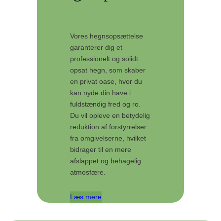
Vores hegnsopsættelse
garanterer dig et
professionelt og solidt
opsat hegn, som skaber
en privat oase, hvor du
kan nyde din have i
fuldstændig fred og ro.
Du vil opleve en betydelig
reduktion af forstyrrelser
fra omgivelserne, hvilket
bidrager til en mere
afslappet og behagelig
atmosfære.
Læs mere