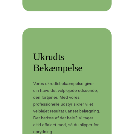
Ukrudts
Bekæmpelse
Vores ukrudtsbekæmpelse giver
din have det velplejede udseende,
den fortjener. Med vores
professionelle udstyr sikrer vi et
velplejet resultat uanset belægning.
Det bedste af det hele? Vi tager
altid affaldet med, så du slipper for
oprydning.