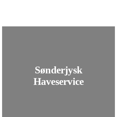
Spring
til
indhold
Sønderjysk
Haveservice